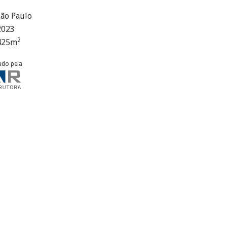
São Paulo
2023
2
425
m
ado pela