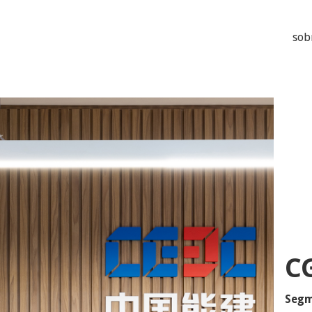
sob
C
Segm