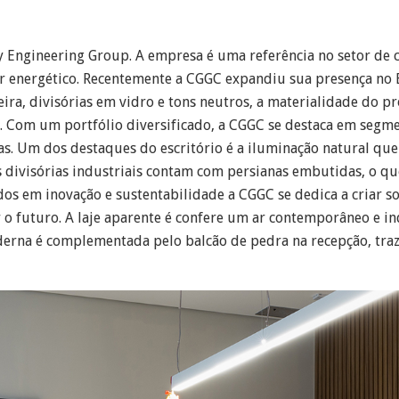
 Engineering Group. A empresa é uma referência no setor de c
 energético. Recentemente a CGGC expandiu sua presença no B
ra, divisórias em vidro e tons neutros, a materialidade do pro
de. Com um portfólio diversificado, a CGGC se destaca em segm
as. Um dos destaques do escritório é a iluminação natural qu
 As divisórias industriais contam com persianas embutidas, o 
dos em inovação e sustentabilidade a CGGC se dedica a criar s
 futuro. A laje aparente é confere um ar contemporâneo e ind
oderna é complementada pelo balcão de pedra na recepção, traz