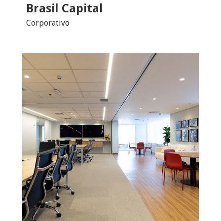
Brasil Capital
Corporativo