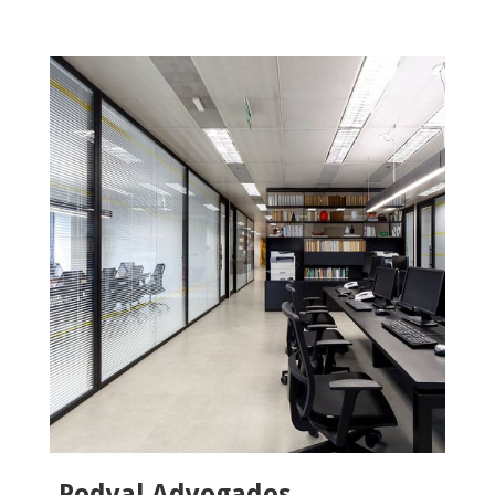
Podval Advogados