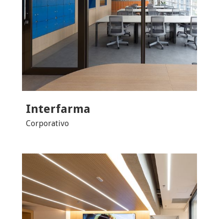
Interfarma
Corporativo