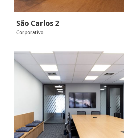
São Carlos 2
Corporativo