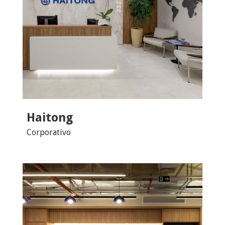
Haitong
Corporativo