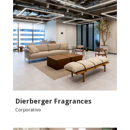
Dierberger Fragrances
Corporativo