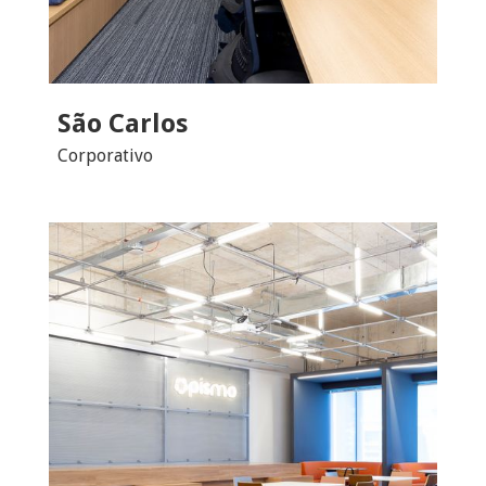
São Carlos
Corporativo