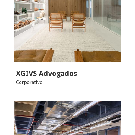
XGIVS Advogados
Corporativo