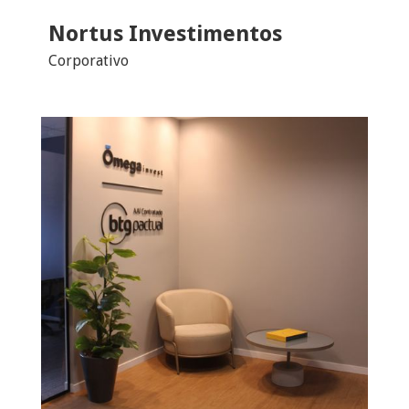
Nortus Investimentos
Corporativo