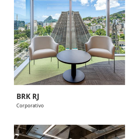
BRK RJ
Corporativo