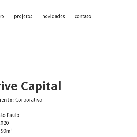
re
projetos
novidades
contato
ive Capital
ento:
Corporativo
São Paulo
2020
2
150
m