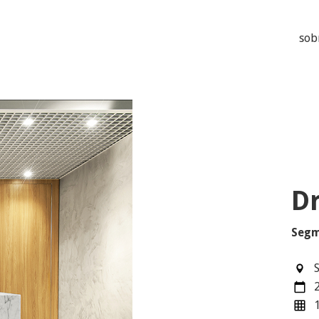
sob
Dr
Segm