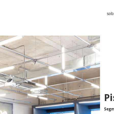
sob
P
Segm