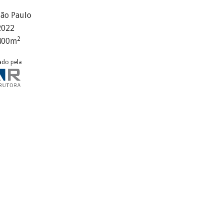
São Paulo
2022
2
400
m
ado pela