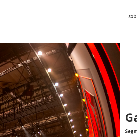
sob
G
Segm