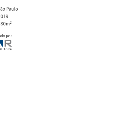
São Paulo
2019
2
680
m
ado pela